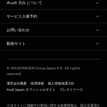
Audi 天白 について
Audi認定中古車検索
サービス入庫予約
Audi 天白 店舗情報
Audi 天白 運営会社概要
お問い合わせ
Audi 天白 サービス入庫予約
よくあるご質問
動画サイト
各種お問い合わせ
広域地図
定期点検 / 車検 料金表
プロモーションムービー
車検について
© VOLKSWAGEN Group Japan K.K. All rights
Audi公式YouTubeサイト
reserved.
運営会社概要
採用情報
個人情報保護方針
Audi Japan オフィシャルサイト
プレスリリース
※当サイトに掲載中の車両に関する各種情報は、国土交通省か