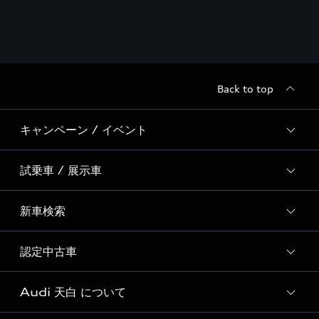
Back to top
キャンペーン / イベント
試乗車 / 展示車
全国統一イベント
ディーラー独自イベント
新車検索
試乗予約
試乗車・展示車一覧
認定中古車
新車検索
Audi 天白 について
Audi認定中古車検索