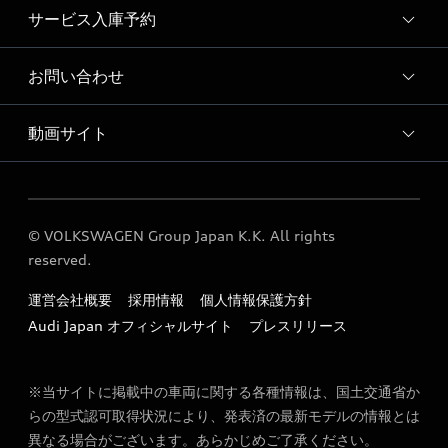
サービス入庫予約
Audi 天白 店舗情報
Audi 天白 運営会社概要
お問い合わせ
Audi 天白 サービス入庫予約
よくあるご質問
動画サイト
各種お問い合わせ
広域地図
定期点検 / 車検 料金表
プロモーションムービー
車検について
© VOLKSWAGEN Group Japan K.K. All rights
Audi公式YouTubeサイト
reserved.
運営会社概要
採用情報
個人情報保護方針
Audi Japan オフィシャルサイト
プレスリリース
※当サイトに掲載中の車両に関する各種情報は、国土交通省か
らの型式認可取得状況により、発表済の最新モデルの情報とは
異なる場合がございます。あらかじめご了承ください。